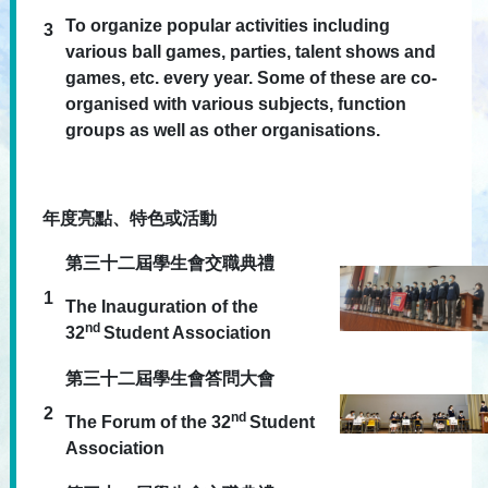
To organize popular activities including
3
various ball games, parties, talent shows and
games, etc. every year. Some of these are co-
organised with various subjects, function
groups as well as other organisations.
年度亮點、特色或活動
第三十二屆學生會交職典禮
1
The Inauguration of the
nd
32
Student Association
第三十二屆學生會答問大會
2
nd
The Forum of the 32
Student
Association