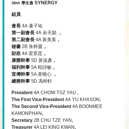
SYNERGY
36th 學生會
組員
會長
4A 巢子祐
第一副會長
4A 余天穎
，
第二副會長
4A 黃美英
，
秘書
2B 朱梓茵
，
財政
4A 雷景昆
，
康樂幹事
5D 黃浚彥
，
福利幹事
5A 程詩敏
，
宣傳幹事
5A 黃曉心
，
總務幹事
5D 馮梓軒
President
4A CHOW TSZ YAU
,
The First Vice-President
4A YU KHASON
,
The Second Vice-President
4A BOONMEE
KAMONPHAN
,
Secretary
2B CHU TZE YAN
,
Treasurer
4A LEI KING KWAN
,