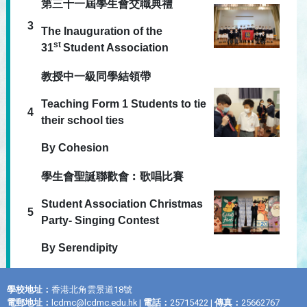
第三十一屆學生會交職典禮
3
The Inauguration of the
st
31
Student Association
教授中一級同學結領帶
Teaching Form 1 Students to tie
4
their school ties
By Cohesion
學生會聖誕聯歡會︰歌唱比賽
Student Association Christmas
5
Party- Singing Contest
By Serendipity
學校地址：
香港北角雲景道18號
電郵地址：
lcdmc@lcdmc.edu.hk
|
電話：
25715422 |
傳真：
25662767