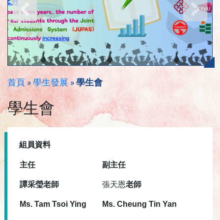
首頁
»
學生發展
»
學生會
學生會
組員資料
主任
副
主任
譚采瑩老師
張天恩
老師
Ms. Tam Tsoi Ying
Ms.
Cheung Tin Yan