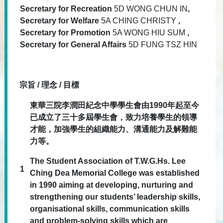
Secretary for Recreation
5D WONG CHUN IN
,
Secretary for Welfare
5A CHING CHRISTY
,
Secretary for Promotion
5A WONG HIU SUM
,
Secretary for General Affairs
5D FUNG TSZ HIN
宗旨 / 理念 / 目標
東華三院李潤田紀念中學學生會由1990年起至今
已成立了三十多屆學生會，致力培養學生的領導
才能，加強學生的組織能力、溝通能力及解難能
力等。
The Student Association of T.W.G.Hs. Lee
1
Ching Dea Memorial College was established
in 1990 aiming at developing, nurturing and
strengthening our students’ leadership skills,
organisational skills, communication skills
and problem-solving skills which are