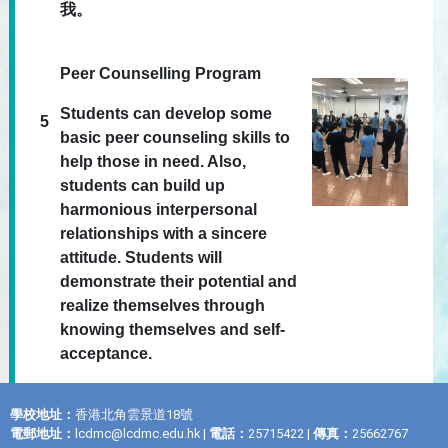
我。
Peer Counselling Program
Students can develop some
5
basic peer counseling skills to
help those in need. Also,
students can build up
harmonious interpersonal
relationships with a sincere
attitude. Students will
demonstrate their potential and
realize themselves through
knowing themselves and self-
acceptance.
學校地址：
香港北角雲景道18號
電郵地址：
lcdmc@lcdmc.edu.hk
|
電話：
25715422 |
傳真：
25662767