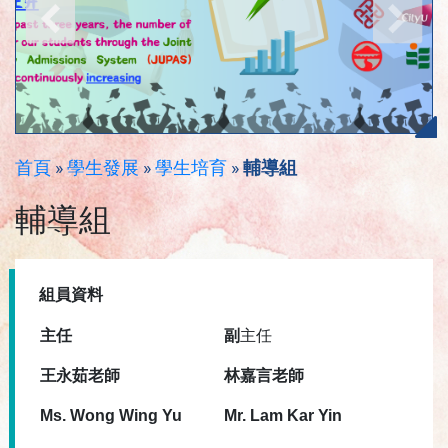
首頁
»
學生發展
»
學生培育
»
輔導組
輔導組
組員資料
主任
副
主任
王永茹老師
林嘉言老師
Ms. Wong Wing Yu
Mr. Lam Kar Yin