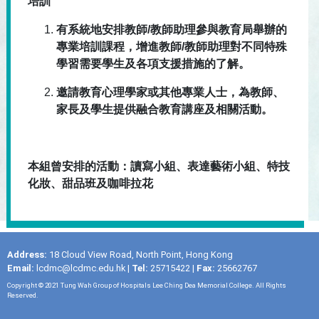
培訓
有系統地安排教師/教師助理參與教育局舉辦的
專業培訓課程，增進教師/教師助理對不同特殊
學習需要學生及各項支援措施的了解。
邀請教育心理學家或其他專業人士，為教師、
家長及學生提供融合教育講座及相關活動。
本組曾安排的活動：讀寫小組、表達藝術小組、特技
化妝、甜品班及咖啡拉花
Address:
18 Cloud View Road, North Point, Hong Kong
Email:
lcdmc@lcdmc.edu.hk
|
Tel:
25715422 |
Fax:
25662767
Copyright © 2021 Tung Wah Group of Hospitals Lee Ching Dea Memorial College. All Rights
Reserved.