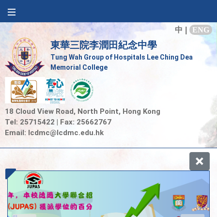
中
|
ENG
東華三院李潤田紀念中學
Tung Wah Group of Hospitals Lee Ching Dea
Memorial College
18 Cloud View Road, North Point, Hong Kong
Tel: 25715422 | Fax: 25662767
Email:
lcdmc@lcdmc.edu.hk