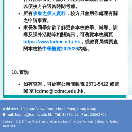
以便校方在適當時間考慮。
所有
收集之個人資料
，校方只會用作處理有關
之申請事宜。
家長和同學如欲了解更多本校教學、輔導、訓
導及課外活動等相關資訊，可瀏覽本校網頁
https://www.lcdmc.edu.hk
，或教育局網頁查
閱本校於
中學概覽
2025/26
內容。
10.
查詢
如有查詢，可於辦公時間致電
2571-5422
或電
郵
至
lcdmc@lcdmc.edu.hk
。
Address:
18 Cloud View Road, North Point, Hong Kong
Email:
lcdmc@lcdmc.edu.hk
|
Tel:
25715422 |
Fax:
25662767
Copyright © 2021 Tung Wah Group of Hospitals Lee Ching Dea Memorial College. All Rights
Reserved.