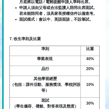
月底將以電話 / 電郵提醒申請人準時出席。
申請人須由父母或合法監護人陪同出席面試。
若未能陪同者，須具家長授權信件以備查考。
面試模式︰會以中、英語面談，不設筆試。
7.
收生準則及比重
準則
比重
學業表現
40%
品行
20%
其他學習經歷
（包括：課外活動、服務獎項、學校評語
10%
等）
面試
30%
（學生儀容、禮貌、對答表現及態度）