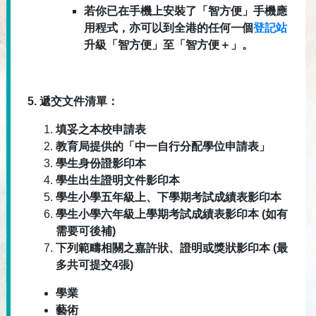
若你已在手機上安裝了「智方便」手機應
用程式，亦可以到全港的任何一個
登記站
升級「智方便」至「智方便＋」。
5.
遞交文件清單：
填妥之本校申請表
教育局提供的「中一自行分配學位申請表」
學生身份證影印本
學生出生證明文件影印本
學生小學五年級上、下學期考試成績表影印本
學生小學六年級上學期考試成績表影印本
(
如有
需要可後補
)
下列範疇相關之嘉許狀、證明或獎狀影印本
(
最
多共可提交
4
張
)
學業
藝術