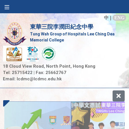
中
|
ENG
東華三院李潤田紀念中學
Tung Wah Group of Hospitals Lee Ching Dea
Memorial College
18 Cloud View Road, North Point, Hong Kong
Tel: 25715422 | Fax: 25662767
Email:
lcdmc@lcdmc.edu.hk