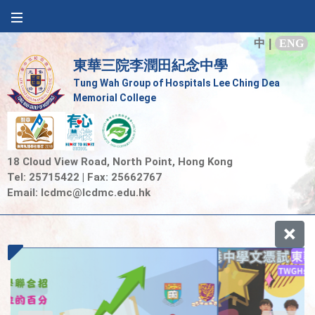
中
|
ENG
東華三院李潤田紀念中學
Tung Wah Group of Hospitals Lee Ching Dea
Memorial College
18 Cloud View Road, North Point, Hong Kong
Tel: 25715422 | Fax: 25662767
Email:
lcdmc@lcdmc.edu.hk