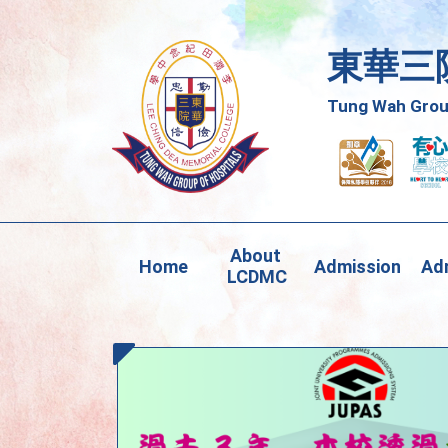
東華三
Tung Wah Group
About 
Home
Admission
Adm
LCDMC