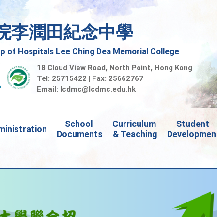
院李潤田紀念中學
 of Hospitals Lee Ching Dea Memorial College
18 Cloud View Road, North Point, Hong Kong
Tel: 25715422 | Fax: 25662767
Email:
lcdmc@lcdmc.edu.hk
School 
Curriculum 
Student 
inistration
Documents
& Teaching
Developmen