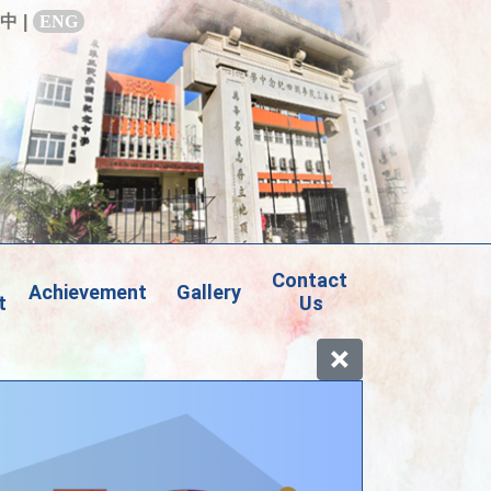
中
|
ENG
Contact 
Achievement
Gallery
t
Us