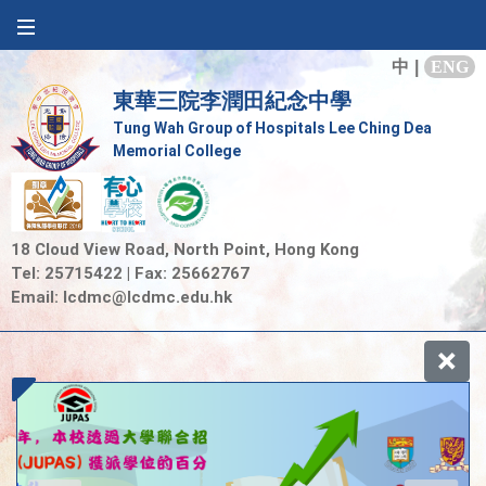
中
|
ENG
東華三院李潤田紀念中學
Tung Wah Group of Hospitals Lee Ching Dea
Memorial College
18 Cloud View Road, North Point, Hong Kong
Tel: 25715422 | Fax: 25662767
Email:
lcdmc@lcdmc.edu.hk