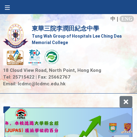
中
|
ENG
東華三院李潤田紀念中學
Tung Wah Group of Hospitals Lee Ching Dea
Memorial College
18 Cloud View Road, North Point, Hong Kong
Tel: 25715422 | Fax: 25662767
Email:
lcdmc@lcdmc.edu.hk