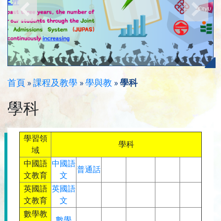
首頁
»
課程及教學
»
學與教
»
學科
學科
學習領
學科
域
中國語
中國語
普通話
文教育
文
英國語
英國語
文教育
文
數學教
數學