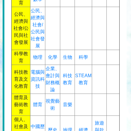
育
公民、
公民、
經濟與
經濟與
社會
/
社會/公
公民與
民與社
社會發
會發展
展
科學教
物理
化學
生物
科學
育
企業、
科技教
電腦與
會計與
科技
STEAM
育及文
資訊科
財務概
教育
教育
化教育
技
論
體育及
視覺藝
藝術教
體育
音樂
術
育
個人、
旅遊
社會及
中國歷
歷史
地理
經濟
與款